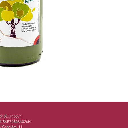
IT01037410071
TGNRKE74S26A326H
 Chenière, 44