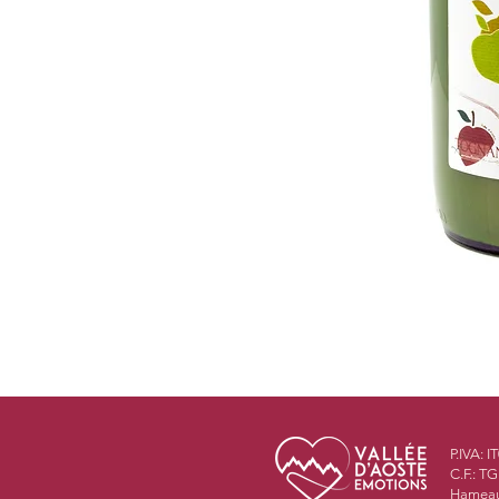
P.IVA: 
C.F.: 
Hameau