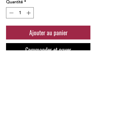
Quantité
*
Ajouter au panier
Commander et payer
La liqueur de génépi se
consomme traditionnellement en
digestif mais elle peut être
consommée en apéritif ou être
incorporée dans des cocktails.