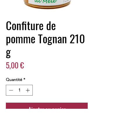
Confiture de
pomme Tognan 210
g
Prix
5,00 €
Quantité
*
Ajouter au panier
Commander et payer