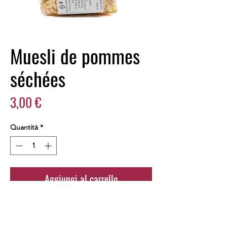
Muesli de pommes
séchées
Prezzo
3,00 €
Quantità
*
Aggiungi al carrello
Acquista ora