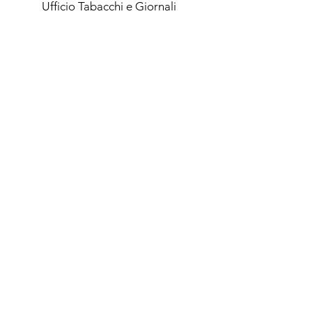
Ufficio Tabacchi e
Giornali
Piccolo Bazar
Contatti
Bar Bigay
(Chez Ciaba)
Tél.
+39 0165 780914
Indirizzo
Via San Leonardo, 3
11010 Saint-Rhémy-en-Bosses
Vallée d’Aost
e